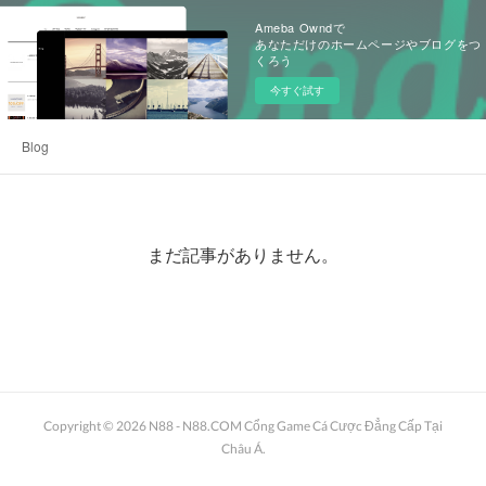
Ameba Owndで
あなただけのホームページやブログをつ
くろう
今すぐ試す
Blog
まだ記事がありません。
Copyright ©
2026
N88 - N88.COM Cổng Game Cá Cược Đẳng Cấp Tại
Châu Á
.